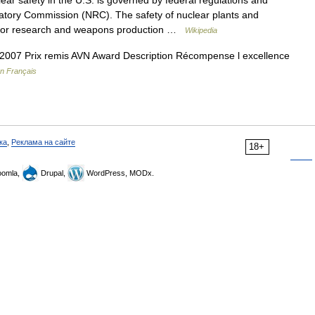
ar safety in the U.S. is governed by federal regulations and
latory Commission (NRC). The safety of nuclear plants and
t for research and weapons production …
Wikipedia
07 Prix remis AVN Award Description Récompense l excellence
en Français
ка
,
Реклама на сайте
18+
omla,
Drupal,
WordPress, MODx.