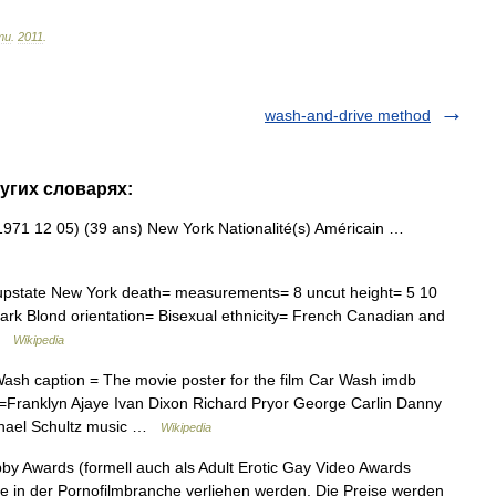
ти
.
2011
.
wash-and-drive method
ругих словарях:
71 12 05) (39 ans) New York Nationalité(s) Américain …
=upstate New York death= measurements= 8 uncut height= 5 10
Dark Blond orientation= Bisexual ethnicity= French Canadian and
 …
Wikipedia
sh caption = The movie poster for the film Car Wash imdb
=Franklyn Ajaye Ivan Dixon Richard Pryor George Carlin Danny
ichael Schultz music …
Wikipedia
y Awards (formell auch als Adult Erotic Gay Video Awards
ie in der Pornofilmbranche verliehen werden. Die Preise werden