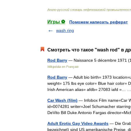
Англо
-
русский
словарь
нефтегазовой
промышленнос
Игры ⚽
Поможем написать реферат
wash ring
Смотреть что такое "wash rod" в д
Rod Barry
— Naissance 5 décembre 1971 (19
Wikipédia en Français
Rod Barry
— Adult bio birth= 1973 location
weight= 175 lbs eye color= Blue hair color= 
Irish American alias= afdb= 27083 iafd =…
Car Wash (film)
— Infobox Film name=Car Wa
id=0074281 writer=Joel Schumacher starring
DeVito Bill Duke Antonio Fargas director=M
Adult Erotic Gay Video Awards
— Die Grabb
bezeichnet) sind US amerikanische Preise, d