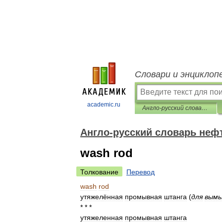
Словари и энциклоп
academic.ru
Англо-русский словарь нефтегазовой промышленности
Англо-русский словарь не
wash rod
Толкование
Перевод
wash
rod
утяжелённая
промывная
штанга
(
для
вымы
* * *
утяжеленная
промывная
штанга