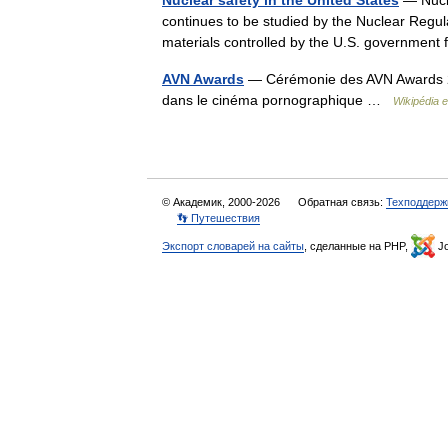
Nuclear safety in the United States
— Nucle
continues to be studied by the Nuclear Regu
materials controlled by the U.S. governmen
AVN Awards
— Cérémonie des AVN Awards 20
dans le cinéma pornographique …
Wikipédia 
© Академик, 2000-2026
Обратная связь:
Техподдерж
👣 Путешествия
Экспорт словарей на сайты
, сделанные на PHP,
Jo