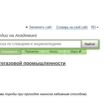
Запомнить сайт
Словарь на свой сайт
RU
едии на Академике
Найти!
Толкования
Переводы
Книги
Игры ⚽
фтегазовой промышленности
ва
породы
при
проходке
наносов
забивным
способом
)